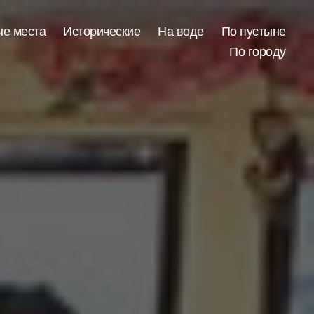
ые места
Исторические
На воде
По пустыне
По городу