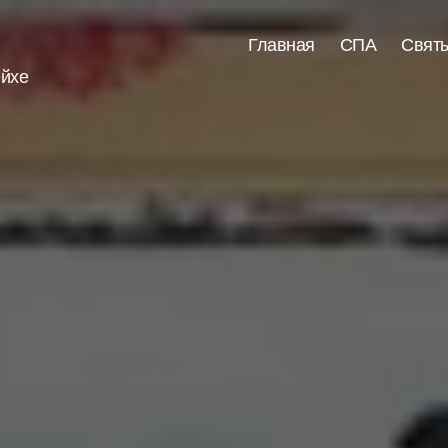
Главная
СПА
Свят
ейхе